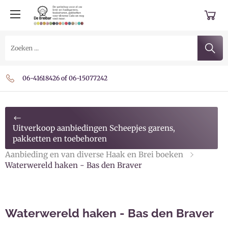
Belgie € 7,95 vanaf € 59,- € 4,50 vanaf € 99,- gratis
Verzending Nederland € 4,95 vanaf € 59,- gratis
06-41618426 of 06-15077242
Uitverkoop aanbiedingen Scheepjes garens,
pakketten en toebehoren
Aanbieding en van diverse Haak en Brei boeken
Waterwereld haken - Bas den Braver
Waterwereld haken - Bas den Braver