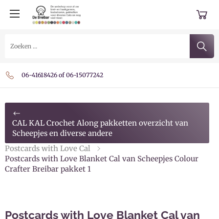
Belgie € 7,95 vanaf € 59,- € 4,50 vanaf € 99,- gratis
Verzending Nederland € 4,95 vanaf € 59,- gratis
06-41618426 of 06-15077242
CAL KAL Crochet Along pakketten overzicht van
Scheepjes en diverse andere
Postcards with Love Cal
Postcards with Love Blanket Cal van Scheepjes Colour
Crafter Breibar pakket 1
Postcards with Love Blanket Cal van